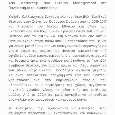
Arts Leadership and Cultural Management στο
Πανεπιστήμιο του Connecticut.
Υπήρξε Καλλιτεχνική Συντονίστρια του Φεστιβάλ ‘Εφηβκού
Θεάτρου στην Στέγη του Ιδρύματος Ωνάσση από το 2011-2017
και Υπεύθυνη του Μικρού Εθνικού και όλων των
Εκπαιδευτικών και Κοινωνικών Προγραμμάτων του Εθνικού
Θεάτρου από το 2017-2024. Στη διάρκεια των δύο αυτών
θητειών σκηνοθέτησε πάνω από 30 παραστάσεις από, με και
για νέους, μεταξύ των οποίων επαγγελματικές παραγωγές για
νεαρό κοινό και πρωτότυπες devised παραστάσεις από
εφηβικές ομάδες εμπνευσμένες από σημαντικά λογοτεχνικά
και θεατρικά έργα, ενώ σχεδίασε και διηύθυνε το Φεστιβάλ
Εφηβικού Θεάτρου, ένα από τα πρώτα και πλέον σημαντικά
του είδους στην Ελλάδα. Παράλληλα, σχεδίασε μεγάλης
κλίμακας εκπαιδευτικά προγράμματα εφηβικού θεάτρου
χρηματοδοτούμενα από ευρωπαϊκούς πόρους, που
υλοποιήθηκαν σε 7 περιφέρειες της χώρας, αγγίζοντας
συνολικά χιλιάδες νέους, εκπαιδευτικούς και ευάλωτες
ομάδες. Από το 2024 και μετά συνεχίζει να σκηνοθετεί
επαγγελματικές παραστάσεις και για νεαρό κοινό.
Το ενδιαφέρον της εξακολουθεί να εστιάζεται στην
δημιουργία παραστάσεων, εκπαιδευτικών και κοινωνικών