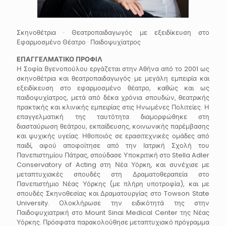
Σκηνοθέτρια · Θεατροπαιδαγωγός με εξειδίκευση στο
Εφαρμοσμένο Θέατρο · Παιδοψυχίατρος
ΕΠΑΓΓΕΛΜΑΤΙΚΟ ΠΡΟΦΙΛ
Η Σοφία Βγενοπούλου εργάζεται στην Αθήνα από το 2001 ως
σκηνοθέτρια και θεατροπαιδαγωγός με μεγάλη εμπειρία και
εξειδίκευση στο εφαρμοσμένο θέατρο, καθώς και ως
παιδοψυχίατρος, μετά από δέκα χρόνια σπουδών, θεατρικής
πρακτικής και κλινικής εμπειρίας στις Ηνωμένες Πολιτείες. Η
επαγγελματική της ταυτότητα διαμορφώθηκε στη
διασταύρωση θεάτρου, εκπαίδευσης, κοινωνικής παρέμβασης
και ψυχικής υγείας. Ηθοποιός σε ερασιτεχνικές ομάδες από
παιδί, αφού αποφοίτησε από την Ιατρική Σχολή του
Πανεπιστημίου Πάτρας, σπούδασε Υποκριτική στο Stella Adler
Conservatory of Acting στη Νέα Υόρκη, και συνέχισε με
μεταπτυχιακές σπουδές στη Δραματοθεραπεία στο
Πανεπιστήμιο Νέας Υόρκης (με πλήρη υποτροφία), και με
σπουδές Σκηνοθεσίας και Δραματουργίας στο Towson State
University. Ολοκλήρωσε την ειδικότητά της στην
Παιδοψυχιατρική στο Mount Sinai Medical Center της Νέας
Υόρκης. Πρόσφατα παρακολούθησε μεταπτυχιακό πρόγραμμα